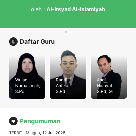
oleh :
Al-Irsyad Al-Islamiyah
Daftar Guru
Wulan
Randi
Andi
Nurhasanah,
Antika,
Hidayat,
S.Pd
S.Pd
S.Pd, Gr
Pengumuman
TERBIT : Minggu, 12 Juli 2026