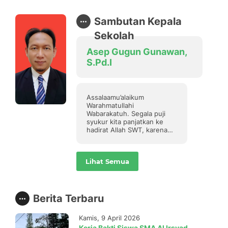
Sambutan Kepala
Sekolah
Asep Gugun Gunawan,
S.Pd.I
Assalaamu’alaikum
Warahmatullahi
Wabarakatuh. Segala puji
syukur kita panjatkan ke
hadirat Allah SWT, karena
atas limpahan rahmat, dan
karunia-Nya sehingga
Website sekolah dengan
Lihat Semua
domain https://www.smaalirsyadcipanas.sch
dapat terus kita
kembangkan. Ucapan terima
kasih juga kami haturkan
kepada semua pihak yang
Berita Terbaru
sudah memberikan suport..
Kamis, 9 April 2026
Kerja Bakti Siswa SMA Al Irsyad