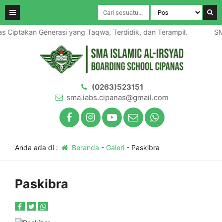
s Ciptakan Generasi yang Taqwa, Terdidik, dan Terampil.
SMA
(0263)523151
sma.iabs.cipanas@gmail.com
Anda ada di :
Beranda
-
Galeri
-
Paskibra
Paskibra