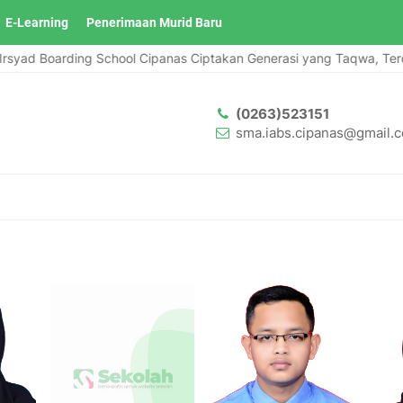
E-Learning
Penerimaan Murid Baru
syad Boarding School Cipanas Ciptakan Generasi yang Taqwa, Terdidi
(0263)523151
sma.iabs.cipanas@gmail.