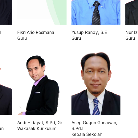
d
Fikri Ario Rosmana
Yusup Randy, S.E
Nur I
Guru
Guru
Guru
d
Andi Hidayat, S.Pd, Gr
Asep Gugun Gunawan,
an
Wakasek Kurikulum
S.Pd.I
Kepala Sekolah